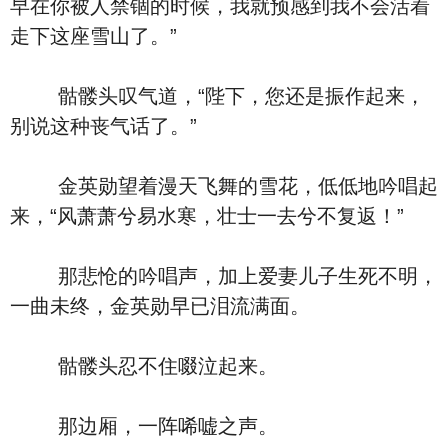
早在你被人禁锢的时候，我就预感到我不会活着
走下这座雪山了。”
骷髅头叹气道，“陛下，您还是振作起来，
别说这种丧气话了。”
金英勋望着漫天飞舞的雪花，低低地吟唱起
来，“风萧萧兮易水寒，壮士一去兮不复返！”
那悲怆的吟唱声，加上爱妻儿子生死不明，
一曲未终，金英勋早已泪流满面。
骷髅头忍不住啜泣起来。
那边厢，一阵唏嘘之声。