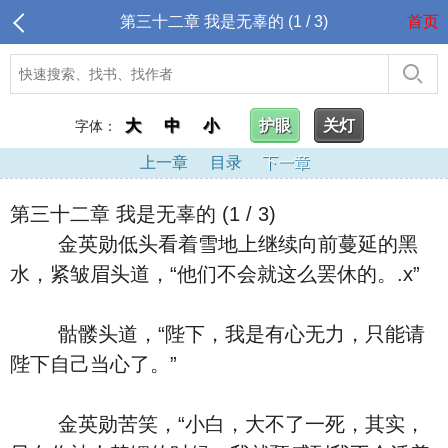
第三十二章 我是无辜的 (1 / 3)
首页
大
中
小
护眼
关灯
字体：
上一章
目录
下一章
第三十二章 我是无辜的 (1 / 3)
金英勋低头看着雪地上继续向前蔓延的黑
水，紧皱眉头道，“他们不会就这么罢休的。.x”
骷髅头道，“陛下，我是有心无力，只能请
陛下自己当心了。”
金英勋苦笑，“小白，大不了一死，其实，