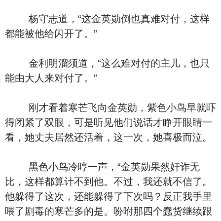
杨守志道，“这金英勋倒也真难对付，这样
都能被他给闪开了。”
金利明溜须道，“这么难对付的主儿，也只
能由大人来对付了。”
刚才看着寒芒飞向金英勋，紫色小鸟早就吓
得闭紧了双眼，可是听见他们说话才睁开眼睛一
看，她丈夫居然还活着，这一次，她喜极而泣。
黑色小鸟冷哼一声，“金英勋果然奸诈无
比，这样都算计不到他。不过，我还就不信了。
他躲得了这次，还能躲得了下次吗？反正我手里
喂了剧毒的寒芒多的是。吩咐那四个蠢货继续跟