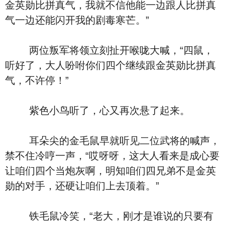
金英勋比拼真气，我就不信他能一边跟人比拼真
气一边还能闪开我的剧毒寒芒。”
两位叛军将领立刻扯开喉咙大喊，“四鼠，
听好了，大人吩咐你们四个继续跟金英勋比拼真
气，不许停！”
紫色小鸟听了，心又再次悬了起来。
耳朵尖的金毛鼠早就听见二位武将的喊声，
禁不住冷哼一声，“哎呀呀，这大人看来是成心要
让咱们四个当炮灰啊，明知咱们四兄弟不是金英
勋的对手，还硬让咱们上去顶着。”
铁毛鼠冷笑，“老大，刚才是谁说的只要有