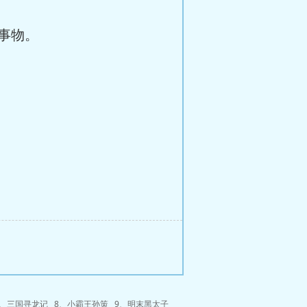
事物。
、
三国寻龙记
8、
小霸王孙策
9、
明末黑太子