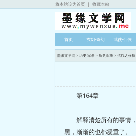
将本站设为首页
|
收藏本站
首页
玄幻·奇幻
武侠·仙侠
墨缘文学网
>
历史·军事
>
历史军事
>
抗战之横扫
第164章
解释清楚所有的事情，王
黑，渐渐的也都凝重了。