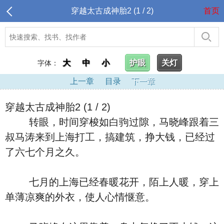
穿越太古成神胎2 (1 / 2)
首页
大
中
小
护眼
关灯
字体：
上一章
目录
下一章
穿越太古成神胎2 (1 / 2)
转眼，时间穿梭如白驹过隙，马晓峰跟着三
叔马涛来到上海打工，搞建筑，挣大钱，已经过
了六七个月之久。
七月的上海已经春暖花开，陌上人暖，穿上
单薄凉爽的外衣，使人心情惬意。