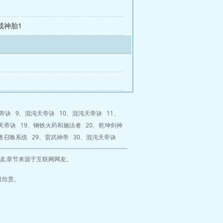
成神胎1
1
帝诀
9、
混沌天帝诀
10、
混沌天帝诀
11、
天帝诀
19、
钢铁火药和施法者
20、
乾坤剑神
者召唤系统
29、
雷武神帝
30、
混沌天帝诀
读,章节来源于互联网网友。
者欣赏。