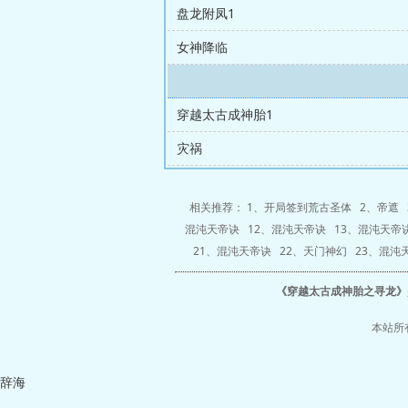
盘龙附凤1
女神降临
穿越太古成神胎1
灾祸
相关推荐： 1、
开局签到荒古圣体
2、
帝遮
混沌天帝诀
12、
混沌天帝诀
13、
混沌天帝
21、
混沌天帝诀
22、
天门神幻
23、
混沌
《
穿越太古成神胎之寻龙
》
本站所
辞海