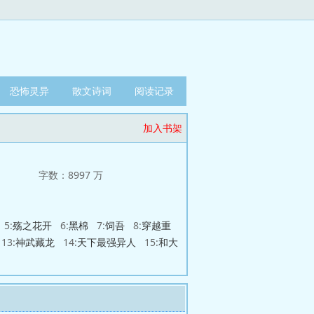
恐怖灵异
散文诗词
阅读记录
加入书架
字数：8997 万
5:
殇之花开
6:
黑棉
7:
饲吾
8:
穿越重
13:
神武藏龙
14:
天下最强异人
15:
和大