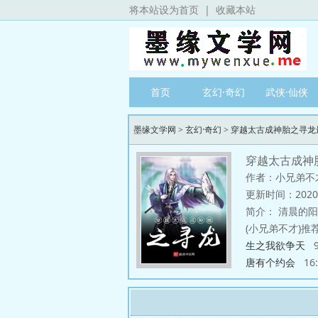
将本站设为首页
|
收藏本站
首页
玄幻·奇幻
武侠·仙侠
墨缘文学网
>
玄幻·奇幻
>
穿越太古成神胎之寻龙
穿越太古成神
作者：小兄弟不
更新时间：2020/8
简介：
清晨的阳
(小兄弟不才)推荐
生之我欲争天
9
唐有个约会
16: