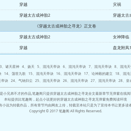
穿越
灾祸
穿越太古成神胎2
穿越太古
《穿越太古成神胎之寻龙》正文卷
穿越太古成神胎2
女神降临
穿越
盘龙附凤
3、
诸天星神
4、
扬天
5、
混沌天帝诀
6、
混沌天帝诀
7、
混沌天帝诀
8、
混沌天
诀
14、
荡世九歌
15、
混沌天帝诀
16、
混沌天帝诀
17、
论神殿的建立
18、
混沌
天帝诀
24、
气纳归尘
25、
混沌天帝诀
26、
混沌天帝诀
27、
混沌天帝诀
28、
皇
是小兄弟不才的作品,笔趣阁只提供穿越太古成神胎之寻龙全文最新章节无弹窗在线阅
本站提供比笔趣阁，起点小说更好的穿越太古成神胎之寻龙无弹窗免费阅读环境
有小说为转载作品，所有章节均由网友上传，转载至本站只是为了宣传本书让更多读
Copyright © 2017 笔趣阁 All Rights Reserved.