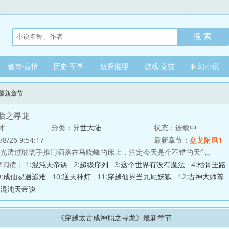
都市·言情
历史·军事
侦探推理
游戏·竞技
科幻小说
最新章节
胎之寻龙
才
分类：
异世大陆
状态：连载中
/26 9:54:17
最新章节：
盘龙附凤1
光透过玻璃手推门洒落在马晓峰的床上，注定今天是个不错的天气。
阅读： 1:
混沌天帝诀
2:
超级序列
3:
这个世界有没有魔法
4:
枯骨王路
:
成仙易逍遥难
10:
逆天神灯
11:
穿越仙界当九尾妖狐
12:
古神大师尊
混沌天帝诀
《穿越太古成神胎之寻龙》最新章节