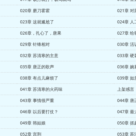
020章 磨刀霍霍
021章 
023章 这就尴尬了
024章 
026章，扎心了，唐果
027章 
029章 针锋相对
030章 
032章 苏清寒的主意
033章 硬
035章 唐正的歌声
036章 
038章 有点儿麻烦了
039章 
041章 苏清寒的火药味
上架感言
043章 事情很严重
044章 
046章 以后要打仗？
047章 
049章 韩姑娘
050章 
052章 宫刑
053章 