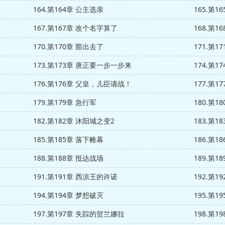
164.第164章 公主选亲
165.第
167.第167章 改个名字算了
168.第1
170.第170章 豁出去了
171.第
173.第173章 唐正要一步一步来
174.第1
176.第176章 父皇，儿臣请战！
177.第1
179.第179章 急行军
180.第1
182.第182章 沐阳城之变2
183.第1
185.第185章 落下帷幕
186.第
188.第188章 抵达战场
189.第1
191.第191章 西凉王的许诺
192.第1
194.第194章 梦想破灭
195.第1
197.第197章 失踪的贺兰娜拉
198.第1