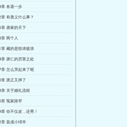
29章 各退一步
132章 有唐义什么事？
35章 唐家的天下
38章 两个人
141章 藏的是惊涛骇浪
144章 唐仁的厉害之处
147章 怎么哭起来了呢
50章 唐正又摔了
153章 关于婚礼流程
56章 冤家路窄
159章 你不仅皮，还秀！
62章 装成小绵羊