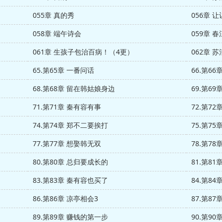
055章 真的秀
056章 
058章 端午诗会
059章 
061章 生孩子包治百病！（4更）
062章 
65.第65章 一番问话
66.第66
68.第68章 留在韩姑娘身边
69.第6
71.第71章 秦有容有事
72.第72
74.第74章 郑不二要挨打
75.第75
77.第77章 想娶韩无双
78.第7
80.第80章 总归要成长的
81.第81
83.第83章 秦有容也买了
84.第84
86.第86章 凉亭相会3
87.第87
89.第89章 赚钱的第一步
90.第9