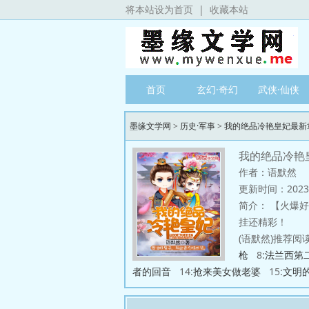
将本站设为首页
|
收藏本站
首页
玄幻·奇幻
武侠·仙侠
墨缘文学网
>
历史·军事
>
我的绝品冷艳皇妃最新
我的绝品冷艳
作者：语默然
更新时间：2023/6
简介：
【火爆好文】想当好皇子，
挂还精彩！
(语默然)推荐阅读
枪
8:
法兰西第
者的回音
14:
抢来美女做老婆
15:
文明