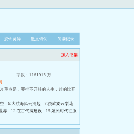
恐怖灵异
散文诗词
阅读记录
加入书架
字数：1161913 万
局
空
6:
大航海风云涌起
7:
骁武旋云梨花
世界
12:
在古代搞建设
13:
殖民时代征服