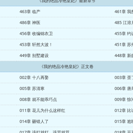
《我的绝品冷艳皇妃》最新章节
463章 临产
461章 
486章 神医
485 江
456章 收编锦衣卫
455章 约
453章 轩然大波！
451章 
449章 别墅建设
448章 
《我的绝品冷艳皇妃》正文卷
002章 十八再娶
003章 
005章 苏清寒
006章 唐
008章 就不能乖巧点
009章 
011章 花儿为什么这样红
012章 比
014章 砸错人了
015章 尬
017章 该打就打，该骂就骂
018章 