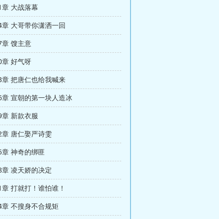
01章 大战落幕
204章 大哥带你潇洒一回
07章 馊主意
10章 好气呀
213章 把唐仁也给我喊来
216章 宣朝的第一块人造冰
19章 新款衣服
222章 唐仁娶严诗雯
25章 神奇的绑匪
228章 凌天娇的决定
231章 打就打！谁怕谁！
234章 不搜身不合规矩