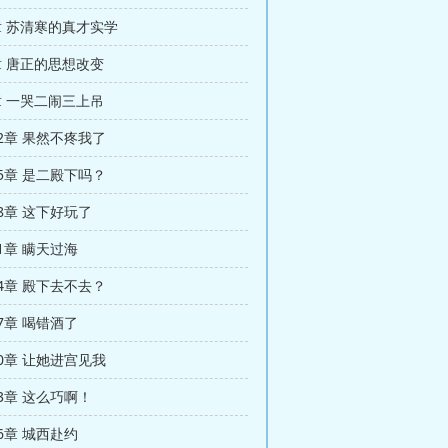
3章 苏清寒的真才实学
6章 唐正的思想改变
9章 一哭二闹三上吊
102章 果然不疼我了
105章 是二殿下吗？
08章 这下好玩了
11章 瞒天过海
114章 殿下去不去？
17章 喝错酒了
120章 让她进宫见我
23章 这么巧啊！
26章 城西赴约