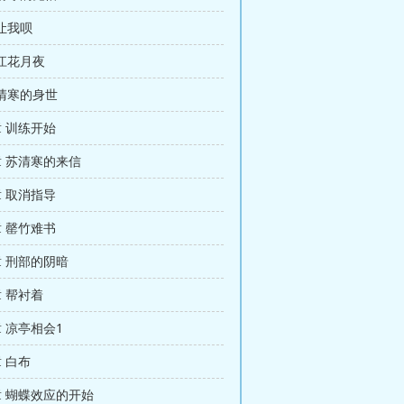
让让我呗
春江花月夜
苏清寒的身世
章 训练开始
9章 苏清寒的来信
章 取消指导
章 罄竹难书
8章 刑部的阴暗
章 帮衬着
章 凉亭相会1
章 白布
0章 蝴蝶效应的开始