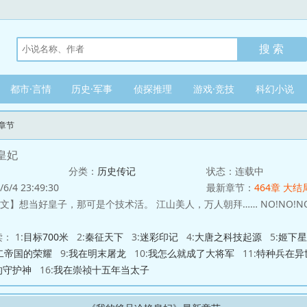
都市·言情
历史·军事
侦探推理
游戏·竞技
科幻小说
章节
皇妃
分类：
历史传记
状态：连载中
/4 23:49:30
最新章节：
464章 大结
那可是个技术活。 江山美人，万人朝拜…… NO!NO!NO! 重点是，要把不开挂的人生，过的比开
： 1:
目标700米
2:
秦征天下
3:
迷彩印记
4:
大唐之科技起源
5:
姬下星
二帝国的荣耀
9:
我在明末屠龙
10:
我怎么就成了大将军
11:
特种兵在异
的守护神
16:
我在崇祯十五年当太子