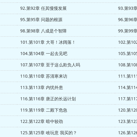
92.第92章 任其慢慢发展
93.第9
95.第95章 问题的根源
96.第9
98.第98章 八成是个智障
99.第9
101.第101章 大哥！冰阔落！
102.第
104.第104章 一起去见吧
105.第
107.第107章 至于这么欺负人吗
108.第1
110.第110章 苏清寒来访
111.第1
113.第113章 内忧外患
114.第
116.第116章 唐正的长远计划
117.第1
119.第119章 二殿下危急
120.第
122.第122章 暗中较劲
123.第1
125.第125章 啥玩意 我买的？
126.第1