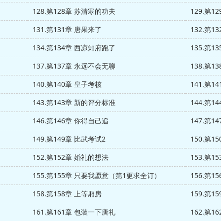
128.第128章 苏清寒的功夫
129.第1
131.第131章 唐果来了
132.第
134.第134章 西凉知府跑了
135.第1
137.第137章 永远不会无聊
138.第1
140.第140章 皇子考核
141.第
143.第143章 新的评分标准
144.第
146.第146章 你得自己追
147.第
149.第149章 比武考试2
150.第1
152.第152章 婚礼的想法
153.第
155.第155章 只要我愿意（第1更求全订）
156.第1
158.第158章 上等厢房
159.第
161.第161章 包装一下唐礼
162.第1