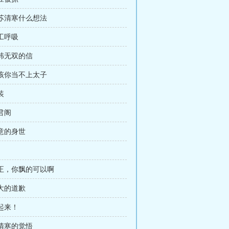
对苏清寒什么想法
人工呼吸
给韩无双的信
活该你当不上太子
装
婉君阁
如意的身世
唐正，你飘的可以啊
最大的道歉
抓起来！
苏清寒的觉悟