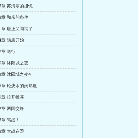
165章 苏清寒的担忧
68章 和亲的条件
171章 唐正又闯祸了
74章 隐患开始
77章 送行
80章 沐阳城之变
83章 沐阳城之变4
186章 论烧水的娴熟度
89章 拉开帷幕
92章 两国交锋
95章 骂战！
98章 大战在即