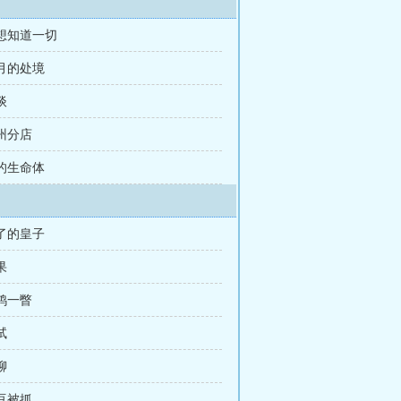
我想知道一切
溶月的处境
谈
苏州分店
新的生命体
歪了的皇子
果
惊鸿一瞥
试
聊
豆豆被抓