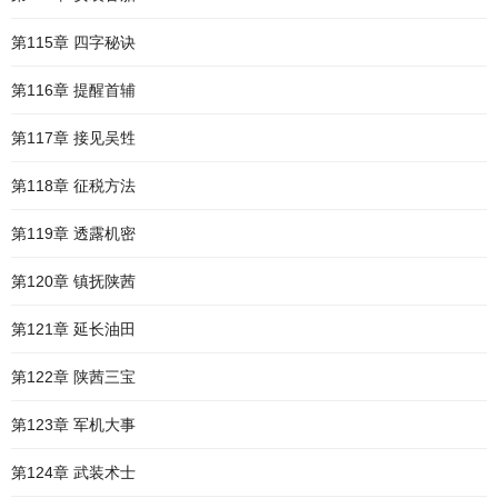
第115章 四字秘诀
第116章 提醒首辅
第117章 接见吴甡
第118章 征税方法
第119章 透露机密
第120章 镇抚陕茜
第121章 延长油田
第122章 陕茜三宝
第123章 军机大事
第124章 武装术士