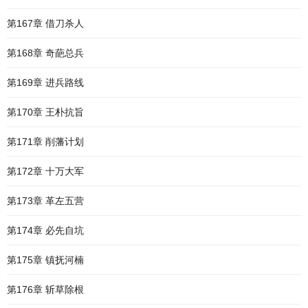
第167章 借刀杀人
第168章 奇葩总兵
第169章 进兵路线
第170章 王朴抗旨
第171章 削藩计划
第172章 十万大军
第173章 革左五营
第174章 必先自坑
第175章 镇抚河楠
第176章 斩草除根