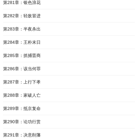
第281章：银色浪花
第282章：轻敌冒进
第283章：半夜杀出
第284章：王朴末日
第285章：抓捕晋商
第286章：该当何罪
第287章：上行下孝
第288章：家破人亡
第289章：抵京复命
第290章：论功行赏
第291章：决意削藩