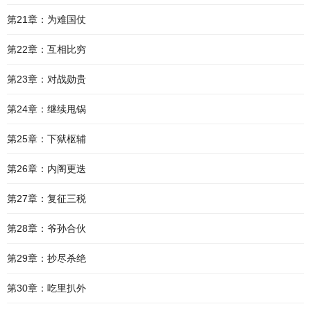
第21章：为难国仗
第22章：互相比穷
第23章：对战勋贵
第24章：继续甩锅
第25章：下狱枢辅
第26章：内阁更迭
第27章：复征三税
第28章：爷孙合伙
第29章：抄尽杀绝
第30章：吃里扒外