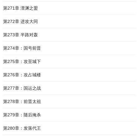
第271章 澶渊之盟
第272章 进攻大同
第273章 半路对轰
第274章：国号前晋
第275章：攻至城下
第276章：攻占城楼
第277章：国运之战
第278章：前晋太祖
第279章：随后掩杀
第280章：发落代王