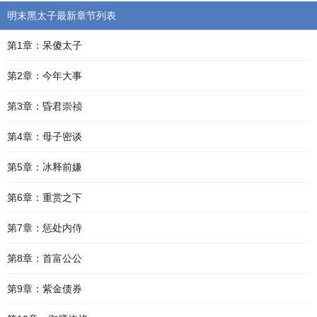
明末黑太子最新章节列表
第1章：呆傻太子
第2章：今年大事
第3章：昏君崇祯
第4章：母子密谈
第5章：冰释前嫌
第6章：重赏之下
第7章：惩处内侍
第8章：首富公公
第9章：紫金债券