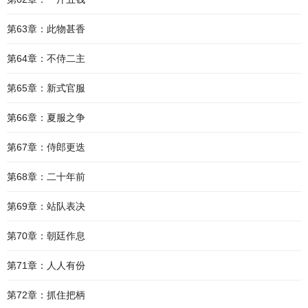
第63章：此物甚香
第64章：不侍二主
第65章：新式官服
第66章：夏服之争
第67章：侍郎更迭
第68章：二十年前
第69章：站队表决
第70章：朝廷作息
第71章：人人有份
第72章：抓住把柄