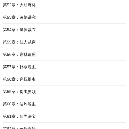
第52章：大明麻将
第53章：篆刻讲究
第54章：量体裁衣
第55章：佳人试穿
第56章：东林请愿
第57章：扑杀蝗虫
第58章：巡抚捉虫
第59章：捉虫要领
第60章：油炸蝗虫
第61章：仙界法宝
第62章：一斤五钱