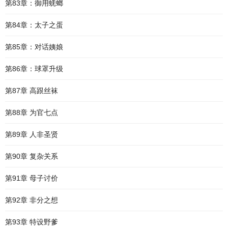
第83章：御用蜣螂
第84章：太子之蛋
第85章：对话姨娘
第86章：球罩升级
第87章 高跟丝袜
第88章 为官七点
第89章 人非圣贤
第90章 复杂关系
第91章 母子讨价
第92章 非分之想
第93章 特设野爹