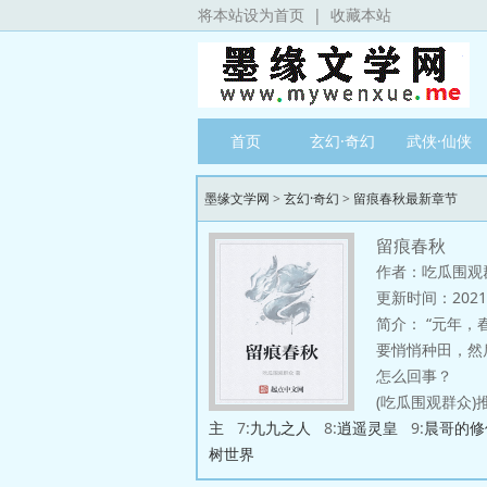
将本站设为首页
|
收藏本站
首页
玄幻·奇幻
武侠·仙侠
墨缘文学网
>
玄幻·奇幻
>
留痕春秋最新章节
留痕春秋
作者：吃瓜围观
更新时间：2021/1
简介：
“元年，春，王正月！” 稀里糊涂的来到这个大争
要悄悄种田，然后惊艳所有人，最
怎么回事？
(吃瓜围观群众)推
主
7:
九九之人
8:
逍遥灵皇
9:
晨哥的修
树世界