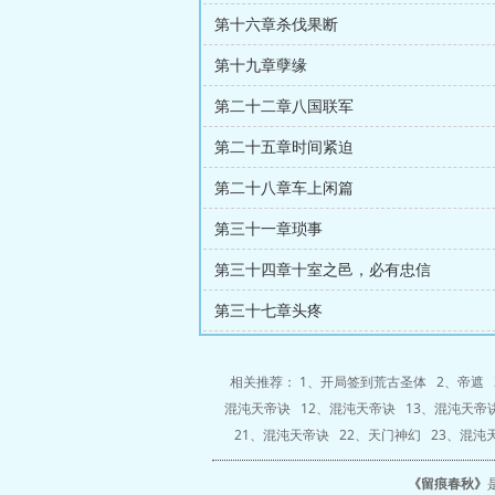
第十六章杀伐果断
第十九章孽缘
第二十二章八国联军
第二十五章时间紧迫
第二十八章车上闲篇
第三十一章琐事
第三十四章十室之邑，必有忠信
第三十七章头疼
相关推荐： 1、
开局签到荒古圣体
2、
帝遮
混沌天帝诀
12、
混沌天帝诀
13、
混沌天帝
21、
混沌天帝诀
22、
天门神幻
23、
混沌
《
留痕春秋
》