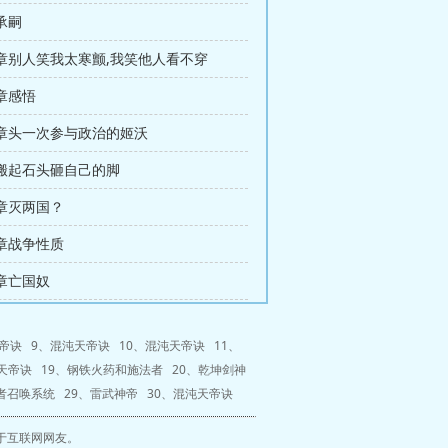
承嗣
章别人笑我太寒颤,我笑他人看不穿
章感悟
章头一次参与政治的姬沃
搬起石头砸自己的脚
章灭两国？
章战争性质
章亡国奴
帝诀
9、
混沌天帝诀
10、
混沌天帝诀
11、
天帝诀
19、
钢铁火药和施法者
20、
乾坤剑神
者召唤系统
29、
雷武神帝
30、
混沌天帝诀
于互联网网友。