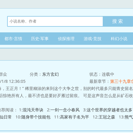
都市·言情
历史·军事
侦探推理
游戏·竞技
科幻小说
群众
分类：
东方玄幻
状态：连载中
/8 12:36:05
最新章节：
第三十九章
之世，别的时代最多只能青史留名，可是这个时代可是能名见经传。 自然是
不济也是要好歹雁过留痕。 可是这声音怎么是从矿石收音机中传出来的？墙角的几杆后膛枪又是
荐阅读： 1:
混沌天帝诀
2:
一剑一念小春风
3:
这个世界的穿越者也太多
仙日常
10:
随身带个技能包
11:
高家有子名为平
12:
王冠之森
13:
熊气