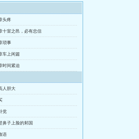
章头疼
章十室之邑，必有忠信
章琐事
章车上闲篇
章时间紧迫
高人胆大
买
卦党
蹬鼻子上脸的邾国
旗语