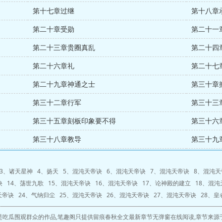
第十七章过继
第十八章
第二十章受勋
第二十一
第二十三章贵圈真乱
第二十四
第二十六章礼
第二十七
第二十九章神通之士
第三十章
第三十二章行军
第三十三
第三十五章刻板印象要不得
第三十六
第三十八章教导
第三十九
3、
诸天星神
4、
扬天
5、
混沌天帝诀
6、
混沌天帝诀
7、
混沌天帝诀
8、
混沌天
诀
14、
荡世九歌
15、
混沌天帝诀
16、
混沌天帝诀
17、
论神殿的建立
18、
混沌
天帝诀
24、
气纳归尘
25、
混沌天帝诀
26、
混沌天帝诀
27、
混沌天帝诀
28、
皇
是吃瓜围观群众的作品,笔趣阁只提供留痕春秋全文最新章节无弹窗在线阅读,章节来源