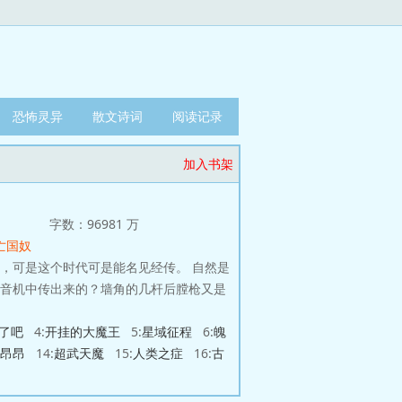
恐怖灵异
散文诗词
阅读记录
加入书架
字数：96981 万
亡国奴
了吧
4:
开挂的大魔王
5:
星域征程
6:
魄
昂昂
14:
超武天魔
15:
人类之症
16:
古