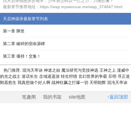
找天启录残图步步艰辛，少年将怎样以一己之力，力挽狂澜？
最新章节推荐地址：https://wap.mywenxue.me/wap_374847.html
天启神源录最新章节列表
第一章 降世
第二章 破碎的宿命源碑
第三章 僵持！交集！
热门推荐:
混沌天帝诀
神道之始
魔法研究与竞技神选
王神之上
漫威中
的光之战士
道话长生
念域逍遥游
转生狩猎
玄幻世界的争霸
旦明
寻正道
附器愈生
我真想做个好人啊
战神狂飙之打爆一切
天明朝辉
混沌天帝诀
笔趣阁
我的书架
site地图
↑返回顶部