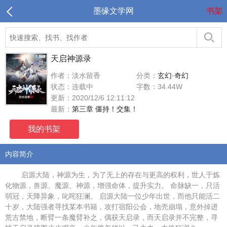
墨缘文学网
书架
天启神源录
作者：淡水留香
分类：
玄幻·奇幻
状态：连载中
字数：34.44W
更新：2020/12/6 12:11:12
最新：
第三章 僵持！交集！
我的书架
内容简介
启源大陆，神源为生，为了无上的存在与更高的权利，世人于炼
化物源，兽源、魔源、神源，增强命体，提升实力。 命脉缺一，只活
弱冠，天降异象，叱咤狂澜。 启源大陆一位少年出世，而他只能活二
十岁，大陆强者寻找某本书籍，攻打宿阳公会，地壳崩塌，意外掉进
荒古禁地，断臂一条魔臂补之，偶获天启录，而天启录并不完整，寻