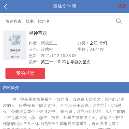
墨缘文学网
书架
星神宝录
作者：南极星主
分类：
玄幻·奇幻
状态：连载中
字数：34.44W
更新：2021/1/12 16:33:05
最新：
第三十一章 不甘卑微的星光
我的书架
内容简介
他，曾是霍尔兹星系的一方强者。或许是天妒英才，因为自己所
爱的人，险些丧命于陨灭之痕。 但他又命不该绝，时空之门化为烈
火，令他涅盘重生于银河之中。 银河系，时光开始轮转，几万年前的
上古之战再次上演。恶神、凶兽、外星异族接憧而至。爱情？守护？
残缺的记忆？永不休止的战争？看斩翼涅槃重生，再证强者之道！