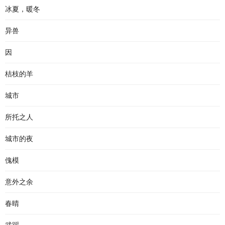
冰夏，暖冬
异兽
因
桔枝的羊
城市
所托之人
城市的夜
傀模
意外之余
春晴