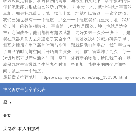
取方式就是食物。在对食物的需求，与欲望的支配下，各个教派的信
仰和流派能力形成自己的势力范围。 九重天，地，狱也许就是宇宙的
真相。如果把九重天，地，狱加上乾，坤就可以得到十一这个数值。
我们已知世界有十一个维度，那么十一个维度就和九重天，地，狱加
乾，坤，的数值相吻合。 宇宙第一次爆炸是因乾，坤（也就是造物
主）之间战争，他们都拥有超级武器，约好要来一次公平决斗，于是
就在武器杀伤力之外建造了安全壁垒，而这次决斗的威力确实了得，
相互碰撞后产生了新的时间与空间，那就是我们的宇宙，我们宇宙有
了自己的时间与空间后开始自由演变，到目前宇宙爆炸了九次，每一
次爆炸都可以产生新的时间，空间，还有新的物质，所以我们的世界
就是九次宇宙爆炸产生的九个时间，空间加上造物主的两个时间空
间，就是十一个维度。
最新章节推荐地址：https://wap.mywenxue.me/wap_390908.html
神的诉求最新章节列表
起点
开始
展览馆=私人的那种