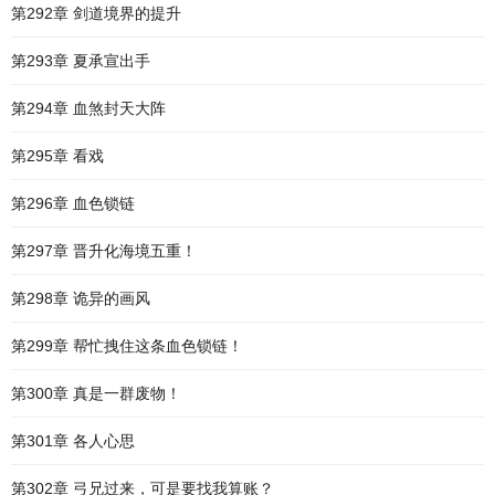
第292章 剑道境界的提升
第293章 夏承宣出手
第294章 血煞封天大阵
第295章 看戏
第296章 血色锁链
第297章 晋升化海境五重！
第298章 诡异的画风
第299章 帮忙拽住这条血色锁链！
第300章 真是一群废物！
第301章 各人心思
第302章 弓兄过来，可是要找我算账？