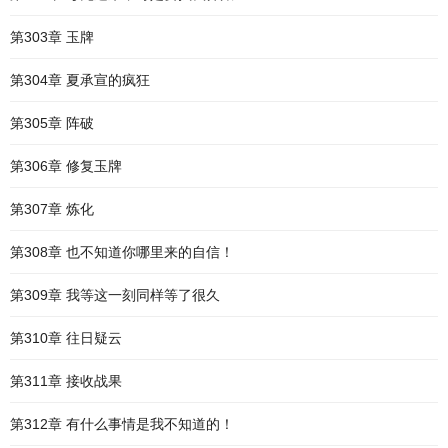
第303章 玉牌
第304章 夏承宣的疯狂
第305章 阵破
第306章 修复玉牌
第307章 炼化
第308章 也不知道你哪里来的自信！
第309章 我等这一刻同样等了很久
第310章 往日疑云
第311章 接收战果
第312章 有什么事情是我不知道的！