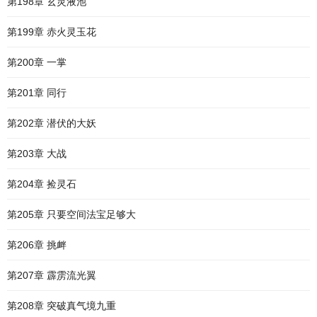
第198章 玄灵液池
第199章 赤火灵玉花
第200章 一掌
第201章 同行
第202章 潜伏的大妖
第203章 大战
第204章 捡灵石
第205章 只要空间法宝足够大
第206章 挑衅
第207章 霹雳流光翼
第208章 突破真气境九重