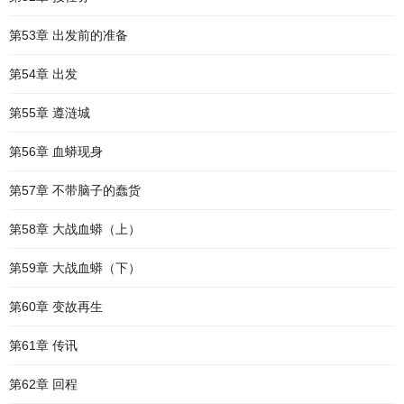
第53章 出发前的准备
第54章 出发
第55章 遵涟城
第56章 血蟒现身
第57章 不带脑子的蠢货
第58章 大战血蟒（上）
第59章 大战血蟒（下）
第60章 变故再生
第61章 传讯
第62章 回程