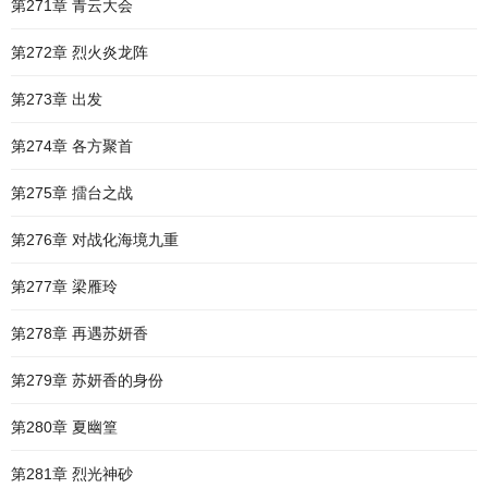
第271章 青云大会
第272章 烈火炎龙阵
第273章 出发
第274章 各方聚首
第275章 擂台之战
第276章 对战化海境九重
第277章 梁雁玲
第278章 再遇苏妍香
第279章 苏妍香的身份
第280章 夏幽篁
第281章 烈光神砂