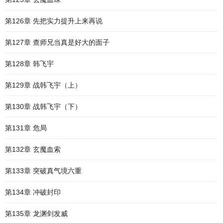
第126章 先把实力提升上来再说
第127章 查师兄当真是好大的面子
第128章 韩飞宇
第129章 战韩飞宇（上）
第130章 战韩飞宇（下）
第131章 危局
第132章 玄魔血索
第133章 突破真气境六重
第134章 冲破封印
第135章 龙渊剑发威