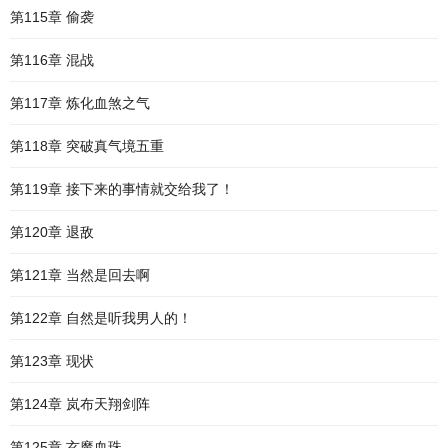
第115章 偷袭
第116章 混战
第117章 炼化血煞之气
第118章 突破真气境五重
第119章 接下来的事情就交给我了！
第120章 退敌
第121章 当然是回去啊
第122章 自然是听我男人的！
第123章 现状
第124章 岚布天翔剑阵
第125章 玄魔血珠