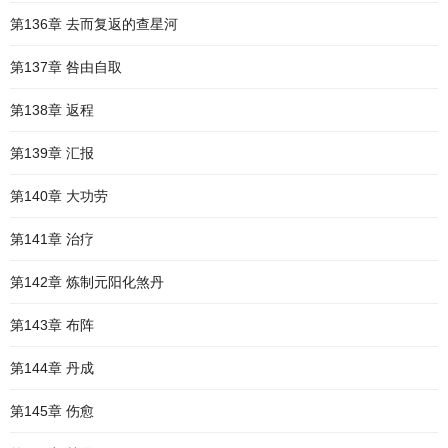
第136章 去而复返的查星河
第137章 咎由自取
第138章 返程
第139章 汇报
第140章 大功劳
第141章 治疗
第142章 炼制元阳化煞丹
第143章 布阵
第144章 丹成
第145章 伤愈