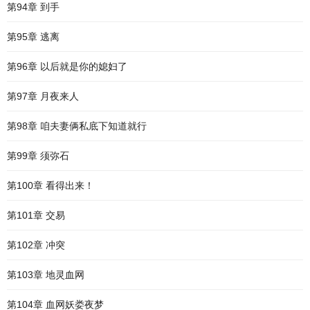
第94章 到手
第95章 逃离
第96章 以后就是你的媳妇了
第97章 月夜来人
第98章 咱夫妻俩私底下知道就行
第99章 须弥石
第100章 看得出来！
第101章 交易
第102章 冲突
第103章 地灵血网
第104章 血网妖娄夜梦