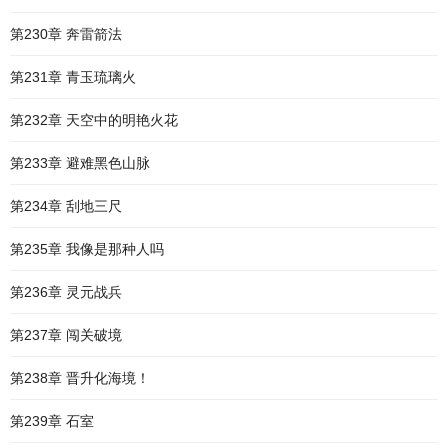
第230章 奔雷箭法
第231章 青玉琉璃火
第232章 天空中的明艳火花
第233章 避难黑色山脉
第234章 刮地三尺
第235章 我像是那种人吗
第236章 灵元战兵
第237章 闯关破境
第238章 晋升化海境！
第239章 石室