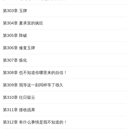
第303章 玉牌
第304章 夏承宣的疯狂
第305章 阵破
第306章 修复玉牌
第307章 炼化
第308章 也不知道你哪里来的自信！
第309章 我等这一刻同样等了很久
第310章 往日疑云
第311章 接收战果
第312章 有什么事情是我不知道的！