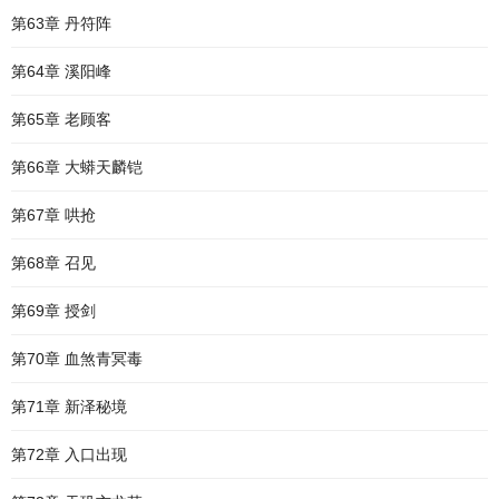
第63章 丹符阵
第64章 溪阳峰
第65章 老顾客
第66章 大蟒天麟铠
第67章 哄抢
第68章 召见
第69章 授剑
第70章 血煞青冥毒
第71章 新泽秘境
第72章 入口出现