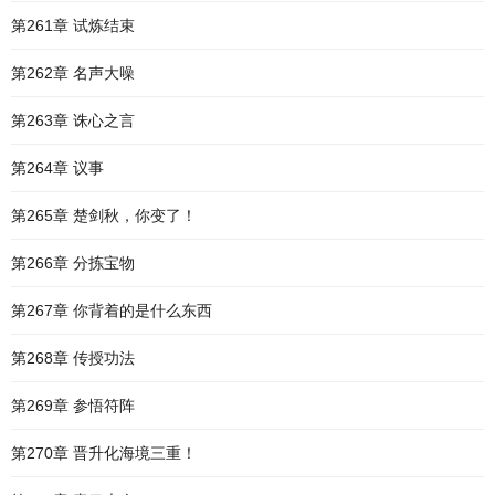
第261章 试炼结束
第262章 名声大噪
第263章 诛心之言
第264章 议事
第265章 楚剑秋，你变了！
第266章 分拣宝物
第267章 你背着的是什么东西
第268章 传授功法
第269章 参悟符阵
第270章 晋升化海境三重！