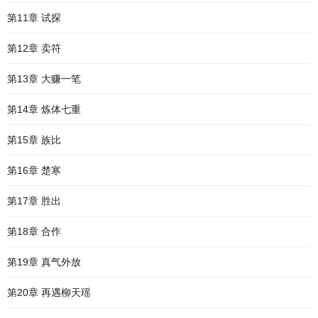
第11章 试探
第12章 卖符
第13章 大赚一笔
第14章 炼体七重
第15章 族比
第16章 楚寒
第17章 胜出
第18章 合作
第19章 真气外放
第20章 再遇柳天瑶