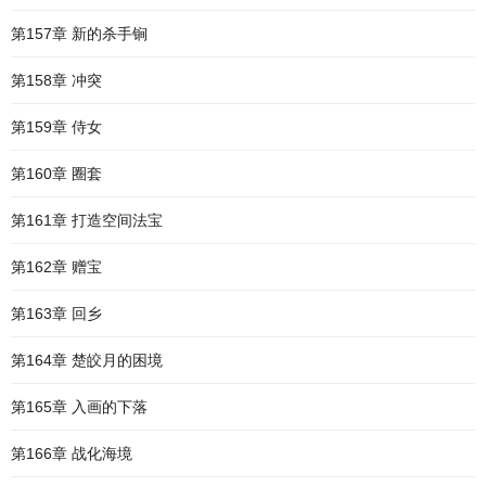
第157章 新的杀手锏
第158章 冲突
第159章 侍女
第160章 圈套
第161章 打造空间法宝
第162章 赠宝
第163章 回乡
第164章 楚皎月的困境
第165章 入画的下落
第166章 战化海境