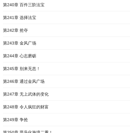
第240章 百件三阶法宝
第241章 选择法宝
第242章 抢夺
第243章 金风广场
第244章 心志磨砺
第245章 别来无恙！
第246章 通过金风广场
第247章 无上武体的变化
第248章 令人疯狂的财富
第249章 争抢
第250章 晋升化海境二重！