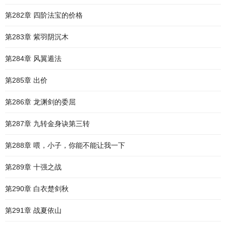
第282章 四阶法宝的价格
第283章 紫羽阴沉木
第284章 风翼遁法
第285章 出价
第286章 龙渊剑的委屈
第287章 九转金身诀第三转
第288章 喂，小子，你能不能让我一下
第289章 十强之战
第290章 白衣楚剑秋
第291章 战夏依山