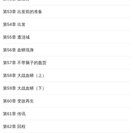
第53章 出发前的准备
第54章 出发
第55章 遵涟城
第56章 血蟒现身
第57章 不带脑子的蠢货
第58章 大战血蟒（上）
第59章 大战血蟒（下）
第60章 变故再生
第61章 传讯
第62章 回程