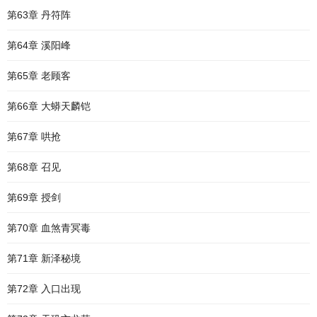
第63章 丹符阵
第64章 溪阳峰
第65章 老顾客
第66章 大蟒天麟铠
第67章 哄抢
第68章 召见
第69章 授剑
第70章 血煞青冥毒
第71章 新泽秘境
第72章 入口出现