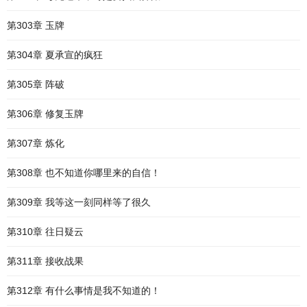
第303章 玉牌
第304章 夏承宣的疯狂
第305章 阵破
第306章 修复玉牌
第307章 炼化
第308章 也不知道你哪里来的自信！
第309章 我等这一刻同样等了很久
第310章 往日疑云
第311章 接收战果
第312章 有什么事情是我不知道的！