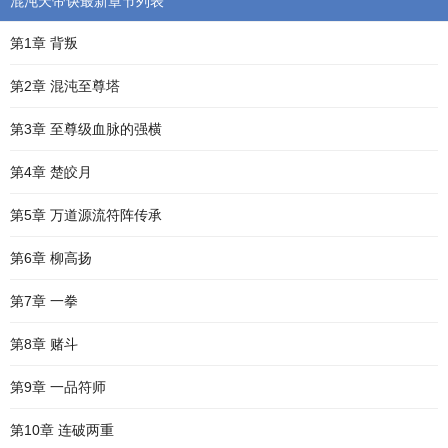
混沌天帝诀最新章节列表
第1章 背叛
第2章 混沌至尊塔
第3章 至尊级血脉的强横
第4章 楚皎月
第5章 万道源流符阵传承
第6章 柳高扬
第7章 一拳
第8章 赌斗
第9章 一品符师
第10章 连破两重