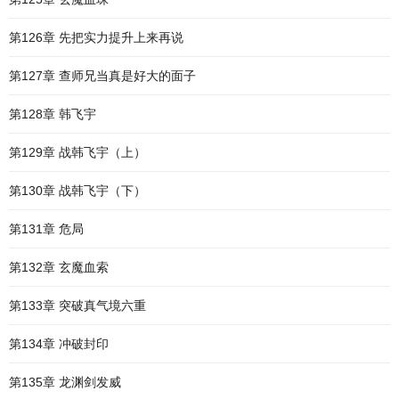
第126章 先把实力提升上来再说
第127章 查师兄当真是好大的面子
第128章 韩飞宇
第129章 战韩飞宇（上）
第130章 战韩飞宇（下）
第131章 危局
第132章 玄魔血索
第133章 突破真气境六重
第134章 冲破封印
第135章 龙渊剑发威