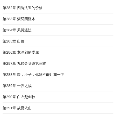
第282章 四阶法宝的价格
第283章 紫羽阴沉木
第284章 风翼遁法
第285章 出价
第286章 龙渊剑的委屈
第287章 九转金身诀第三转
第288章 喂，小子，你能不能让我一下
第289章 十强之战
第290章 白衣楚剑秋
第291章 战夏依山