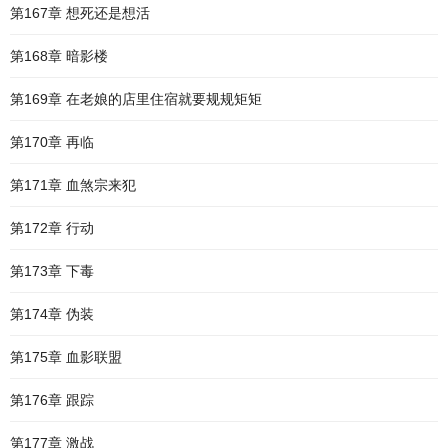
第167章 想死还是想活
第168章 暗影楼
第169章 在老娘的店里住宿就要规规矩矩
第170章 再临
第171章 血煞宗来犯
第172章 行动
第173章 下毒
第174章 伪装
第175章 血影联盟
第176章 跟踪
第177章 激战