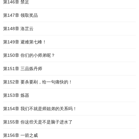
第146章 禁足
第147章 领取奖品
第148章 洛芷云
第149章 避难第七峰！
第150章 你们的小师弟呢？
第151章 三品炼丹师
第152章 要杀要剐，给一句痛快的！
第153章 炼器
第154章 我们不就是师姐弟的关系吗！
第155章 你这些天是不是脑子进水了
第156章 一箭之威