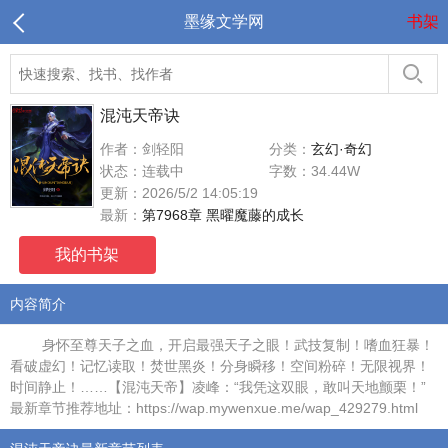
墨缘文学网
书架
混沌天帝诀
作者：剑轻阳
分类：
玄幻·奇幻
状态：连载中
字数：34.44W
更新：2026/5/2 14:05:19
最新：
第7968章 黑曜魔藤的成长
我的书架
内容简介
身怀至尊天子之血，开启最强天子之眼！武技复制！嗜血狂暴！
看破虚幻！记忆读取！焚世黑炎！分身瞬移！空间粉碎！无限视界！
时间静止！……【混沌天帝】凌峰：“我凭这双眼，敢叫天地颤栗！”
最新章节推荐地址：https://wap.mywenxue.me/wap_429279.html