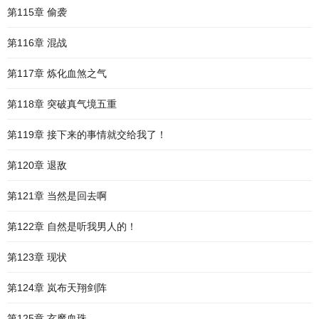
第115章 偷袭
第116章 混战
第117章 炼化血煞之气
第118章 突破真气境五重
第119章 接下来的事情就交给我了！
第120章 退敌
第121章 当然是回去啊
第122章 自然是听我男人的！
第123章 现状
第124章 岚布天翔剑阵
第125章 玄魔血珠