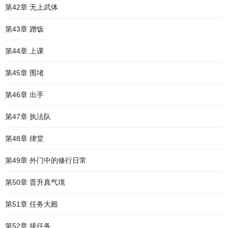
第42章 无上武体
第43章 蹭饭
第44章 上课
第45章 围堵
第46章 出手
第47章 执法队
第48章 律堂
第49章 外门中的修行日常
第50章 晋升真气境
第51章 任务大殿
第52章 接任务