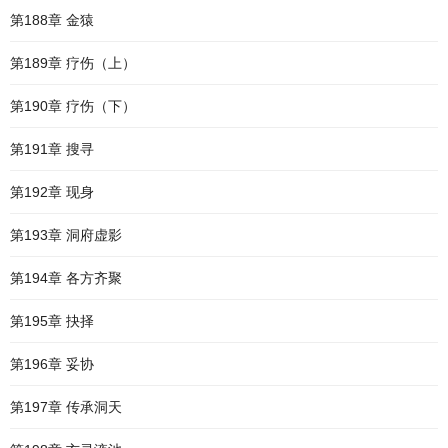
第188章 金猿
第189章 疗伤（上）
第190章 疗伤（下）
第191章 搜寻
第192章 现身
第193章 洞府虚影
第194章 各方齐聚
第195章 抉择
第196章 妥协
第197章 传承洞天