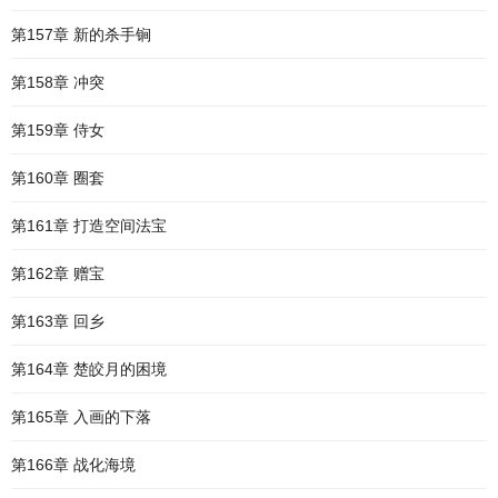
第157章 新的杀手锏
第158章 冲突
第159章 侍女
第160章 圈套
第161章 打造空间法宝
第162章 赠宝
第163章 回乡
第164章 楚皎月的困境
第165章 入画的下落
第166章 战化海境