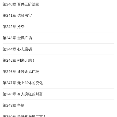
第240章 百件三阶法宝
第241章 选择法宝
第242章 抢夺
第243章 金风广场
第244章 心志磨砺
第245章 别来无恙！
第246章 通过金风广场
第247章 无上武体的变化
第248章 令人疯狂的财富
第249章 争抢
第250章 晋升化海境二重！