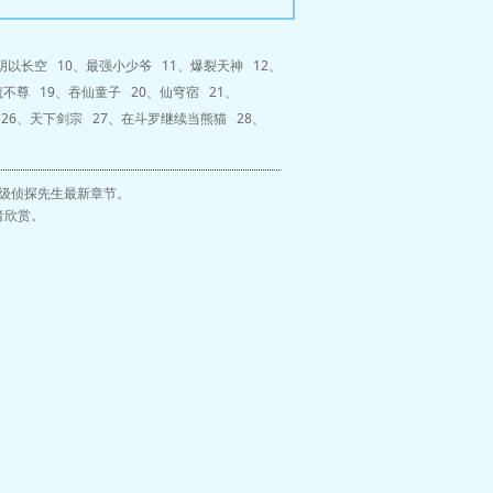
阴以长空
10、
最强小少爷
11、
爆裂天神
12、
魔不尊
19、
吞仙童子
20、
仙穹宿
21、
26、
天下剑宗
27、
在斗罗继续当熊猫
28、
级侦探先生最新章节。
者欣赏。