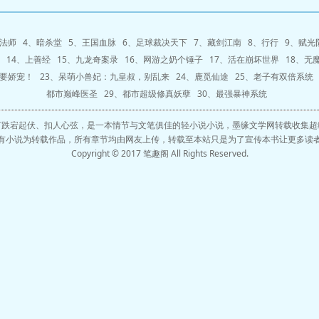
法师
4、
暗杀堂
5、
王国血脉
6、
足球裁决天下
7、
藏剑江南
8、
行行
9、
赋光
14、
上善经
15、
九龙奇案录
16、
网游之奶个锤子
17、
活在崩坏世界
18、
无
要娇宠！
23、
呆萌小兽妃：九皇叔，别乱来
24、
鹿觅仙途
25、
老子有双倍系统
都市巅峰医圣
29、
都市超级修真妖孽
30、
最强暴神系统
节跌宕起伏、扣人心弦，是一本情节与文笔俱佳的轻小说小说，墨缘文学网转载收集超
有小说为转载作品，所有章节均由网友上传，转载至本站只是为了宣传本书让更多读
Copyright © 2017 笔趣阁 All Rights Reserved.