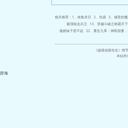
相关推荐：1、
收集末日
2、
负鼎
3、
城里的魔
最强狙击兵王
13、
穿越斗破之称霸天下
傲娇妹子惹不起
22、
重生九零：神医甜妻，
《超级侦探先生》
情
本站所
辞海