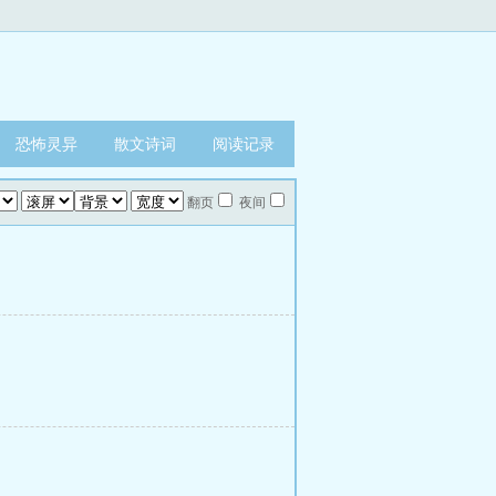
恐怖灵异
散文诗词
阅读记录
翻页
夜间