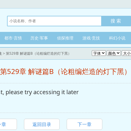
都市·言情
历史·军事
侦探推理
游戏·竞技
科幻小说
生
> 第529章 解谜篇B（论粗编烂造的灯下黑）
第529章 解谜篇B（论粗编烂造的灯下黑）
, please try accessing it later
一章
返回目录
下一章